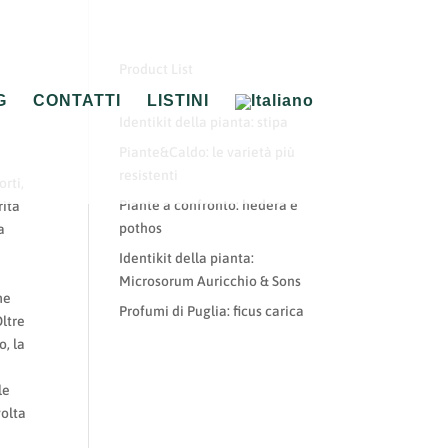
Product List
G
CONTATTI
LISTINI
Identikit della pianta: stipa
Piante&Caldo: le varietà più
resistenti
rti,
Piante a confronto: hedera e
rita
pothos
a
Identikit della pianta:
Microsorum Auricchio & Sons
me
Profumi di Puglia: ficus carica
Oltre
o, la
le
volta