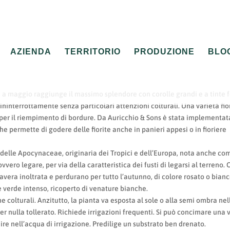
AZIENDA
TERRITORIO
PRODUZIONE
BLO
e a maggio raggiunge il massimo splendore con corolle grandi e a tinte fo
re ininterrottamente senza particolari attenzioni colturali. Una varietà fio
per il riempimento di bordure. Da Auricchio & Sons è stata implementat
e permette di godere delle fiorite anche in panieri appesi o in fioriere
 delle Apocynaceae, originaria dei Tropici e dell’Europa, nota anche co
vvero legare, per via della caratteristica dei fusti di legarsi al terreno. 
era inoltrata e perdurano per tutto l’autunno, di colore rosato o bianc
 verde intenso, ricoperto di venature bianche.
 colturali. Anzitutto, la pianta va esposta al sole o alla semi ombra nel
er nulla tollerato. Richiede irrigazioni frequenti. Si può concimare una 
ire nell’acqua di irrigazione. Predilige un substrato ben drenato.