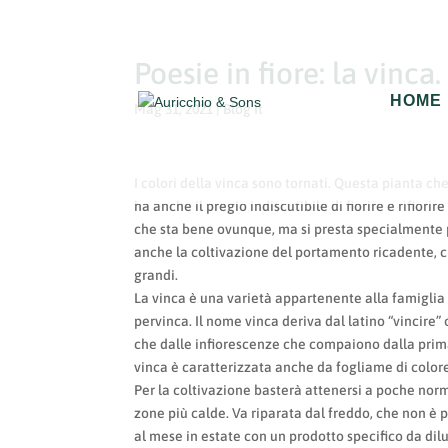
Poesie in fiore: la vinca.
HOME
Mag 31, 2021
|
Blog It
I colori della vinca sono tornati. Questa pianta ch
ha anche il pregio indiscutibile di fiorire e rifiori
che sta bene ovunque, ma si presta specialmente 
anche la coltivazione del portamento ricadente, ch
grandi.
La vinca è una varietà appartenente alla famiglia
pervinca. Il nome vinca deriva dal latino “vincire” o
che dalle infiorescenze che compaiono dalla primav
vinca è caratterizzata anche da fogliame di colore
Per la coltivazione basterà attenersi a poche norme
zone più calde. Va riparata dal freddo, che non è p
al mese in estate con un prodotto specifico da dilu