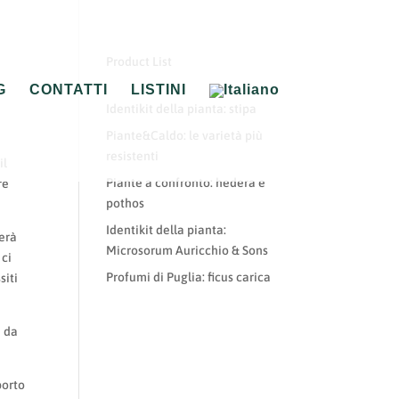
Product List
G
CONTATTI
LISTINI
Identikit della pianta: stipa
Piante&Caldo: le varietà più
resistenti
il
Piante a confronto: hedera e
re
pothos
Identikit della pianta:
nerà
Microsorum Auricchio & Sons
 ci
Profumi di Puglia: ficus carica
siti
a da
porto