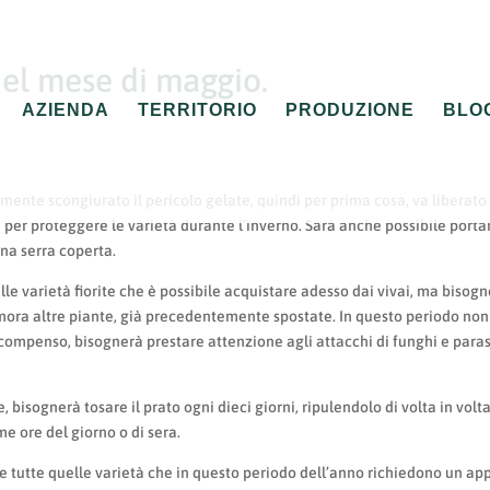
del mese di maggio.
AZIENDA
TERRITORIO
PRODUZIONE
BLO
te scongiurato il pericolo gelate, quindi per prima cosa, va liberato 
a per proteggere le varietà durante l’inverno. Sarà anche possibile porta
una serra coperta.
lle varietà fiorite che è possibile acquistare adesso dai vivai, ma bisog
mora altre piante, già precedentemente spostate. In questo periodo non
n compenso, bisognerà prestare attenzione agli attacchi di funghi e paras
 bisognerà tosare il prato ogni dieci giorni, ripulendolo di volta in volt
me ore del giorno o di sera.
 tutte quelle varietà che in questo periodo dell’anno richiedono un ap