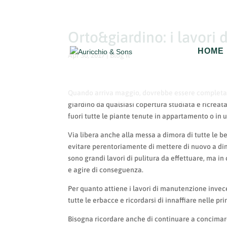
Orto&giardino: i lavori 
HOME
Apr 30, 2017
|
Blog It
Quando arriva maggio, dovrebbe essere completamen
giardino da qualsiasi copertura studiata e ricreat
fuori tutte le piante tenute in appartamento o in 
Via libera anche alla messa a dimora di tutte le be
evitare perentoriamente di mettere di nuovo a di
sono grandi lavori di pulitura da effettuare, ma i
e agire di conseguenza.
Per quanto attiene i lavori di manutenzione invece,
tutte le erbacce e ricordarsi di innaffiare nelle pri
Bisogna ricordare anche di continuare a concimare