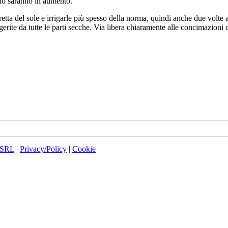
odo saranno in aumento.
diretta del sole e irrigarle più spesso della norma, quindi anche due volt
ite da tutte le parti secche. Via libera chiaramente alle concimazioni 
 SRL
|
Privacy/Policy
|
Cookie