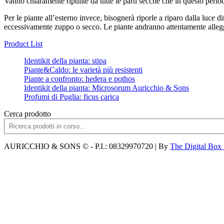
Vanno chiaramente ripulite da tutte le parti secche che in questo peri
Per le piante all’esterno invece, bisognerà riporle a riparo dalla luce 
eccessivamente zuppo o secco. Le piante andranno attentamente allegger
Product List
Identikit della pianta: stipa
Piante&Caldo: le varietà più resistenti
Piante a confronto: hedera e pothos
Identikit della pianta: Microsorum Auricchio & Sons
Profumi di Puglia: ficus carica
Cerca prodotto
AURICCHIO & SONS © - P.I.: 08329970720 | By
The Digital Box