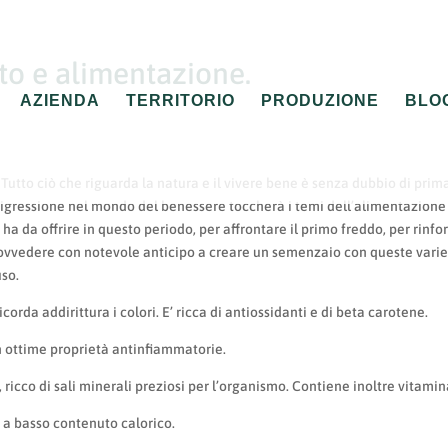
rto e alimentazione.
AZIENDA
TERRITORIO
PRODUZIONE
BLO
Tutto ciò che riguarda la natura e il vivere bene è senza dubbio di prim
 digressione nel mondo del benessere toccherà i temi dell’alimentazione
a ha da offrire in questo periodo, per affrontare il primo freddo, per rinfo
 provvedere con notevole anticipo a creare un semenzaio con queste varie
uso.
orda addirittura i colori. E’ ricca di antiossidanti e di beta carotene.
on ottime proprietà antinfiammatorie.
 ricco di sali minerali preziosi per l’organismo. Contiene inoltre vitamin
 e a basso contenuto calorico.