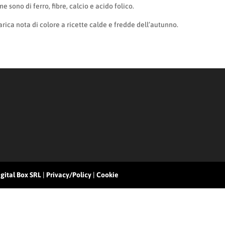
e sono di ferro, fibre, calcio e acido folico.
rica nota di colore a ricette calde e fredde dell’autunno.
gital Box SRL
|
Privacy/Policy
|
Cookie