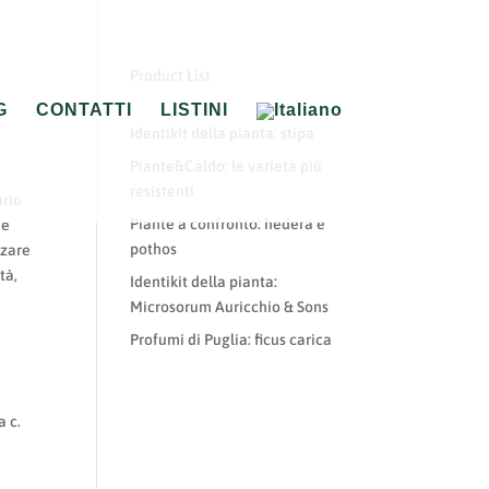
Product List
G
CONTATTI
LISTINI
Identikit della pianta: stipa
Piante&Caldo: le varietà più
resistenti
ario
Piante a confronto: hedera e
 e
pothos
rzare
tà,
Identikit della pianta:
Microsorum Auricchio & Sons
Profumi di Puglia: ficus carica
a c.