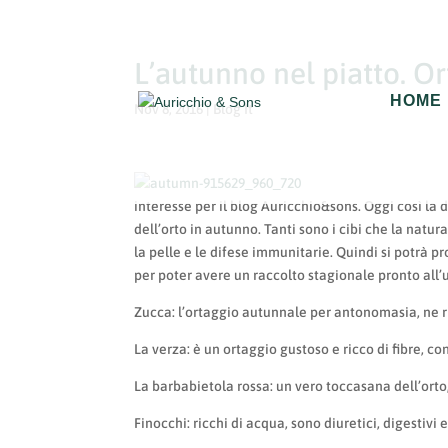
L’autunno nel piatto. O
HOME
Nov 8, 2016
|
Blog It
interesse per il blog Auricchio&sons. Oggi così la
dell’orto in autunno. Tanti sono i cibi che la natur
la pelle e le difese immunitarie. Quindi si potrà
per poter avere un raccolto stagionale pronto all’
Zucca: l’ortaggio autunnale per antonomasia, ne ric
La verza: è un ortaggio gustoso e ricco di fibre, c
La barbabietola rossa: un vero toccasana dell’orto,
Finocchi: ricchi di acqua, sono diuretici, digestivi