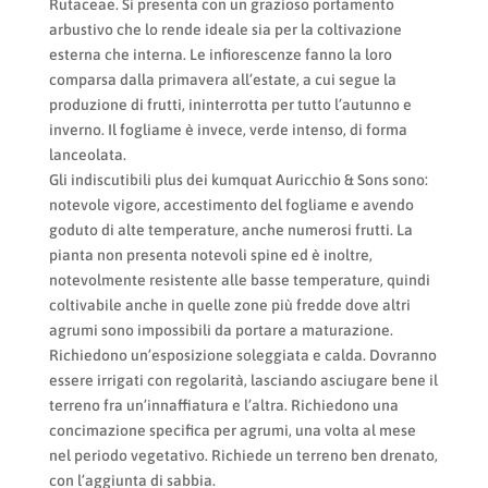
Rutaceae. Si presenta con un grazioso portamento
arbustivo che lo rende ideale sia per la coltivazione
esterna che interna. Le infiorescenze fanno la loro
comparsa dalla primavera all’estate, a cui segue la
produzione di frutti, ininterrotta per tutto l’autunno e
inverno. Il fogliame è invece, verde intenso, di forma
lanceolata.
Gli indiscutibili plus dei kumquat Auricchio & Sons sono:
notevole vigore, accestimento del fogliame e avendo
goduto di alte temperature, anche numerosi frutti. La
pianta non presenta notevoli spine ed è inoltre,
notevolmente resistente alle basse temperature, quindi
coltivabile anche in quelle zone più fredde dove altri
agrumi sono impossibili da portare a maturazione.
Richiedono un’esposizione soleggiata e calda. Dovranno
essere irrigati con regolarità, lasciando asciugare bene il
terreno fra un’innaffiatura e l’altra. Richiedono una
concimazione specifica per agrumi, una volta al mese
nel periodo vegetativo. Richiede un terreno ben drenato,
con l’aggiunta di sabbia.