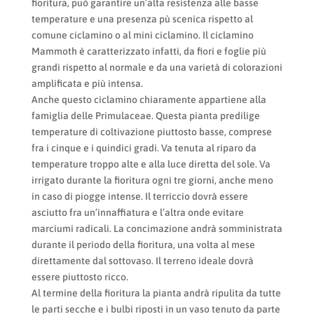
fioritura, può garantire un’alta resistenza alle basse
temperature e una presenza pù scenica rispetto al
comune ciclamino o al mini ciclamino. Il ciclamino
Mammoth è caratterizzato infatti, da fiori e foglie più
grandi rispetto al normale e da una varietà di colorazioni
amplificata e più intensa.
Anche questo ciclamino chiaramente appartiene alla
famiglia delle Primulaceae. Questa pianta predilige
temperature di coltivazione piuttosto basse, comprese
fra i cinque e i quindici gradi. Va tenuta al riparo da
temperature troppo alte e alla luce diretta del sole. Va
irrigato durante la fioritura ogni tre giorni, anche meno
in caso di piogge intense. Il terriccio dovrà essere
asciutto fra un’innaffiatura e l’altra onde evitare
marciumi radicali. La concimazione andrà somministrata
durante il periodo della fioritura, una volta al mese
direttamente dal sottovaso. Il terreno ideale dovrà
essere piuttosto ricco.
Al termine della fioritura la pianta andrà ripulita da tutte
le parti secche e i bulbi riposti in un vaso tenuto da parte