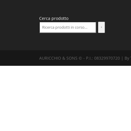
Cerca prodotto
AURICCHIO & SONS © - P.I.: 08329970720 | By