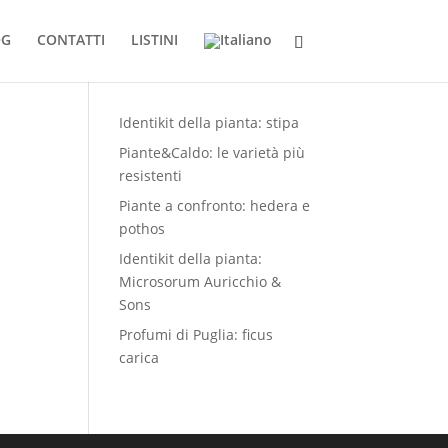
OG
CONTATTI
LISTINI
Product List
Identikit della pianta: stipa
Piante&Caldo: le varietà più
resistenti
Piante a confronto: hedera e
pothos
Identikit della pianta:
Microsorum Auricchio &
Sons
Profumi di Puglia: ficus
carica