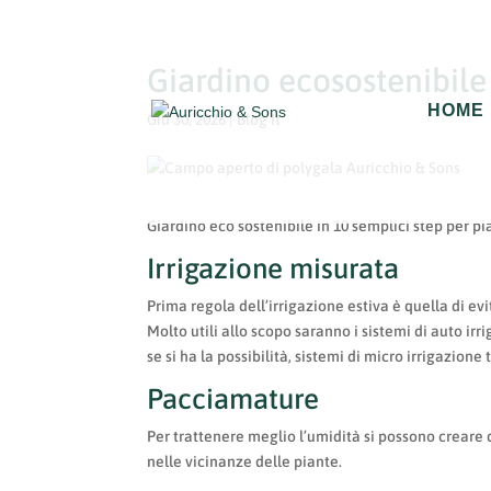
Giardino ecosostenibile 
HOME
Giu 30, 2026
|
Blog It
Giardino eco sostenibile in 10 semplici step per pi
Irrigazione misurata
Prima regola dell’irrigazione estiva è quella di ev
Molto utili allo scopo saranno i sistemi di auto ir
se si ha la possibilità, sistemi di micro irrigazion
Pacciamature
Per trattenere meglio l’umidità si possono creare 
nelle vicinanze delle piante.