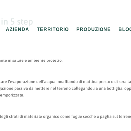
in 5 step
AZIENDA
TERRITORIO
PRODUZIONE
BLO
ante in salute e ambiente protetto.
itare l’evaporazione dell’acqua innaffiando di mattina presto o di sera ta
rigazione passiva da mettere nel terreno collegandoli a una bottiglia, op
e temporizzata.
degli strati di materiale organico come foglie secche o paglia sul terren