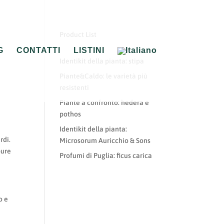
Product List
G
CONTATTI
LISTINI
Identikit della pianta: stipa
Piante&Caldo: le varietà più
resistenti
Piante a confronto: hedera e
pothos
Identikit della pianta:
rdi.
Microsorum Auricchio & Sons
pure
Profumi di Puglia: ficus carica
o e