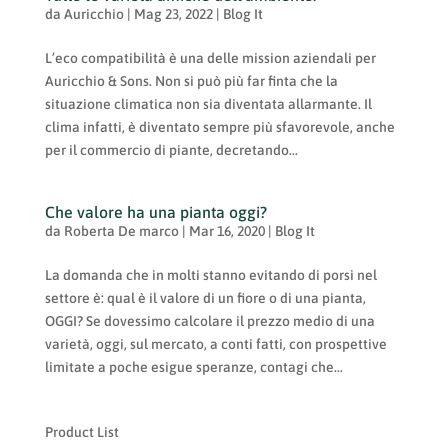
da
Auricchio
|
Mag 23, 2022
|
Blog It
L’eco compatibilità è una delle mission aziendali per
Auricchio & Sons. Non si può più far finta che la
situazione climatica non sia diventata allarmante. Il
clima infatti, è diventato sempre più sfavorevole, anche
per il commercio di piante, decretando...
Che valore ha una pianta oggi?
da
Roberta De marco
|
Mar 16, 2020
|
Blog It
La domanda che in molti stanno evitando di porsi nel
settore è: qual è il valore di un fiore o di una pianta,
OGGI? Se dovessimo calcolare il prezzo medio di una
varietà, oggi, sul mercato, a conti fatti, con prospettive
limitate a poche esigue speranze, contagi che...
Product List