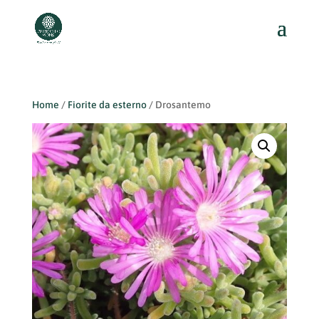
Home
/
Fiorite da esterno
/ Drosantemo