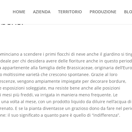
HOME
AZIENDA
TERRITORIO
PRODUZIONE
BL
iberis.
nciano a scendere i primi fiocchi di neve anche il giardino si tin
 l’ideale per chi desidera avere delle fioriture anche in questo perio
a appartenente alla famiglia delle Brassicaceae, originaria dell’Eur
o moltissime varietà che crescono spontanee. Grazie al loro
orescenze, vengono ampiamente impiegate per decorare bordure,
ge esposizioni soleggiate, ma resiste bene anche alle posizioni
 mesi più freddi, va irrigata in maniera meno frequente. Le
na volta al mese, con un prodotto liquido da diluire nell’acqua di
renato. E se la pianta diventasse un grazioso dono da fare nel per
e: il suo significato a quanto pare è quello di “indifferenza”.