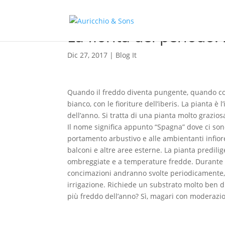
La fiorita del periodo: 
Dic 27, 2017
|
Blog It
Quando il freddo diventa pungente, quando comi
bianco, con le fioriture dell’iberis. La pianta è
dell’anno. Si tratta di una pianta molto grazios
Il nome significa appunto “Spagna” dove ci son
portamento arbustivo e alle ambientanti infi
balconi e altre aree esterne. La pianta predili
ombreggiate e a temperature fredde. Durante i
concimazioni andranno svolte periodicamente, u
irrigazione. Richiede un substrato molto ben d
più freddo dell’anno? Sì, magari con moderazion