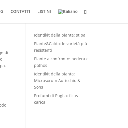
OG
CONTATTI
LISTINI
Product List
Identikit della pianta: stipa
Piante&Caldo: le varietà più
resistenti
ge di
Piante a confronto: hedera e
do
pothos
opa.
Identikit della pianta:
Microsorum Auricchio &
Sons
Profumi di Puglia: ficus
carica
iodo