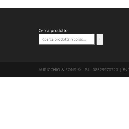
Cerca prodotto
AURICCHIO & SONS © - P.I.: 08329970720 | By