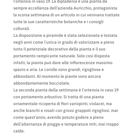
l’ortensia in vaso 19. La dipladenia è una pianta da
sempre eccellenza dell’azienda Auricchio, protagonista
la scorsa settimana di un articolo in cui venivano trattate
tutte le sue caratteristiche botaniche e i consigli
colturali.
La disposizione a piramide è stata selezionata e testata
negli anni come l’unica in grado di valorizzare a pieno
tutto il potenziale decorativo della pianta e il suo
portamento rampicante naturale. Solo così disposta
infatti, la pianta può dare alle infiorescenze massimo
spazio e aria. Le corolle sono grandi, rigogliose e
abbondanti. Al momento le piante sono ancora
abbondantemente bocciolate.
La seconda pianta della settimana è l’ortensia in vaso 19
con portamento arbustivo. Si tratta di una pianta
ornamentale ricoperta di fiori variopinti, violacei, ma
anche bianchi e rosati con grossi grappoli rigogliosi, mai
come quest’anno, avendo potuto godere a pieno
dell’alternanza di piogge e temperature miti, mai troppo
calde.