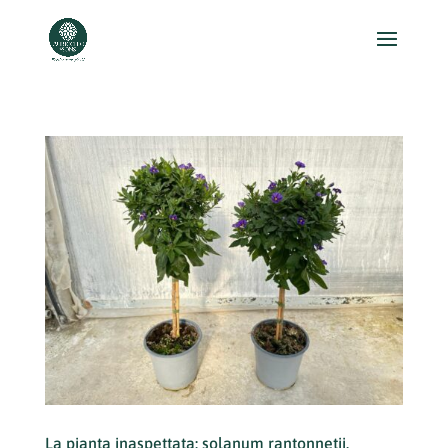
La pianta inaspettata: solanum rantonnetii.