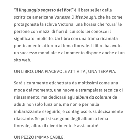
“Il linguaggio segreto dei fiori”
è il best seller della
scrittrice americana
Vanessa Diffenbaugh
, che ha come
protagonista la schiva Victoria, una fioraia che “cura” le
persone con mazzi di fiori di cui solo lei conosce il
significato implicito. Un libro con una trama ricamata
poeticamente attorno al tema floreale. Il libro ha avuto
un successo mondiale e al momento dispone anche di un
sito web.
UN LIBRO, UNA PIACEVOLE ATTIVITA’, UNA TERAPIA.
Sarà sicuramente etichettata da moltissimi come una
moda del momento, una nuova e strampalata tecnica di
rilassamento, ma dedicarsi agli
album da colorare
da
adulti non solo funziona, ma non è per nulla
imbarazzante eseguirlo, è contagioso e, sì, decisamente
rilassante. Se poi si scelgono degli album a tema
floreale, allora il divertimento è assicurato!
UN PEZZO IMMANCABILE.