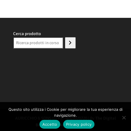
Cerca prodotto
Questo sito utilizza i Cookie per migliorare la tua esperienza di
navigazione.
AURICCHIO & SONS © - P.I.: 08329970720 | By
The Digital
Accetto
Privacy policy
Box SRL
|
Privacy/Policy
|
Cookie