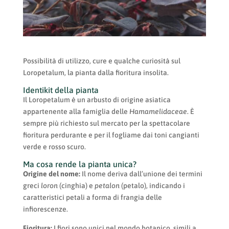
Possibilità di utilizzo, cure e qualche curiosità sul
Loropetalum, la pianta dalla fioritura insolita.
Identikit della pianta
Il Loropetalum è un arbusto di origine asiatica
appartenente alla famiglia delle
Hamamelidaceae
. È
sempre più richiesto sul mercato per la spettacolare
fioritura perdurante e per il fogliame dai toni cangianti
verde e rosso scuro.
Ma cosa rende la pianta unica?
Origine del nome:
Il nome deriva dall’unione dei termini
greci
loron
(cinghia) e
petalon
(petalo), indicando i
caratteristici petali a forma di frangia delle
infiorescenze.
Fioritura:
I fiori sono unici nel mondo botanico, simili a