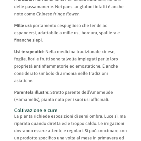
delle passamanerie. Nei paesi anglofoni infatti è anche
noto come
Chinese fringe flower
.
Mille usi:
portamento cespuglioso che tende ad
espandersi, adattabile a mille usi, bordura, spalliera e
finanche siepi.
Usi terapeutici:
Nella medicina tradizionale cinese,
foglie, fiori e frutti sono talvolta impiegati per le loro
proprietà antinfiammatorie ed emostatiche. È anche
considerato simbolo di armonia nelle tradizioni
asiatiche.
Parentela illustre:
Stretto parente dell’Amamelide
(Hamamelis), pianta nota per i suoi usi officinali.
Coltivazione e cure
La pianta richiede esposizioni di semi ombra. Luce sì, ma
riparata quando diretta ed è troppo caldo. Le irrigazioni
dovranno essere attente e regolari. Si può concimare con
un prodotto specifico una volta al mese in primavera ed