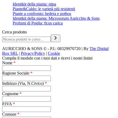
Identikit della pianta: stipa
Piante&Caldo: le varietà più resistenti
Piante a confronto: hedera e pothos
Identikit della pianta: Microsorum Auricchio & Sons
Profumi di Puglia: ficus carica
Cerca prodotto
AURICCHIO & SONS © - P.I.: 08329970720 | By
The Digital
Box SRL
|
Privacy/Policy
|
Cookie
Compila il modulo con i tuoi dati e ricevi i nostri listini
Nome
*
Ragione Sociale
*
Indirizzo (Via, N.Civico)
*
Cognome
*
P.IVA
*
Comune
*