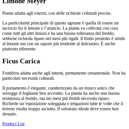
Limone Meyer
Pianta adatta agli esterni, con delle richieste colturali precise.
La particolarità principale di questo agrume è quella di essere un
incrocio fra il limone e l’arancio. La pianta va coltivata con cura
come tutti gli altri limoni e ha una buona tolleranza del freddo,
sebbene richieda riparo nei mesi più rigidi. Il frutto prodotto è simile
al limone ma con un sapore più tendente al dolciastro. È anche
piuttosto rifiorente.
Ficus Carica
Fruttifera adatta anche agli interni, prettamente ornamentale. Non ha
particolari necessità colturali.
Il portamento è elegante, caratterizzato da un tronco unico che
sorregge il fogliame ben accestito. La pianta ha anche una buona
resistenza al freddo, ma nei mesi più freddi necessita riparo.
Richiede un’esposizione soleggiata e irrigazioni tutte le volte che il
terreno risulta troppo asciutto. Il substrato ideale deve essere ben
drenato.
Product List