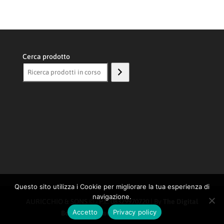
Cerca prodotto
Questo sito utilizza i Cookie per migliorare la tua esperienza di
navigazione.
AURICCHIO & SONS © - P.I.: 08329970720 | By
The Digital
Accetto
Privacy policy
Box SRL
|
Privacy/Policy
|
Cookie