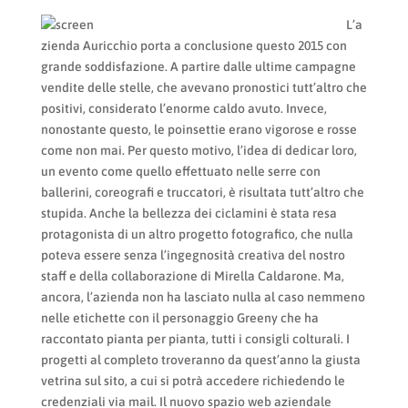
L’a
zienda Auricchio porta a conclusione questo 2015 con
grande soddisfazione. A partire dalle ultime campagne
vendite delle stelle, che avevano pronostici tutt’altro che
positivi, considerato l’enorme caldo avuto. Invece,
nonostante questo, le poinsettie erano vigorose e rosse
come non mai. Per questo motivo, l’idea di dedicar loro,
un evento come quello effettuato nelle serre con
ballerini, coreografi e truccatori, è risultata tutt’altro che
stupida. Anche la bellezza dei ciclamini è stata resa
protagonista di un altro progetto fotografico, che nulla
poteva essere senza l’ingegnosità creativa del nostro
staff e della collaborazione di Mirella Caldarone. Ma,
ancora, l’azienda non ha lasciato nulla al caso nemmeno
nelle etichette con il personaggio Greeny che ha
raccontato pianta per pianta, tutti i consigli colturali. I
progetti al completo troveranno da quest’anno la giusta
vetrina sul sito, a cui si potrà accedere richiedendo le
credenziali via mail. Il nuovo spazio web aziendale