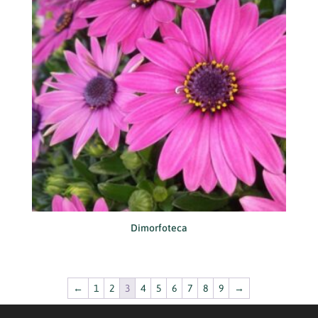
Dimorfoteca
←
1
2
3
4
5
6
7
8
9
→