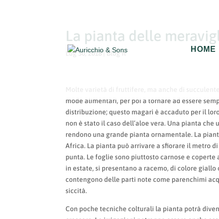
La pianta delle meravigli
HOME
Lug 30, 2018
|
Blog It
Molte varietà di fruttifere, ma anche di succulente
mode alimentari, per poi a tornare ad essere sem
distribuzione; questo magari è accaduto per il loro
non è stato il caso dell’aloe vera. Una pianta che 
rendono una grande pianta ornamentale. La pianta
Africa. La pianta può arrivare a sfiorare il metro 
punta. Le foglie sono piuttosto carnose e coperte 
in estate, si presentano a racemo, di colore giallo 
contengono delle parti note come parenchimi acqu
siccità.
Con poche tecniche colturali la pianta potrà diven