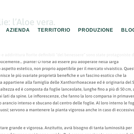
e: l’Aloe vera.
AZIENDA
TERRITORIO
PRODUZIONE
BLO
 e addirittura fiorite definibili “del benessere” sono state protagoniste d
plicemente… piante! O forse ad essere più adoperate nella larga
 aspetto estetico, non proprio appetibile per il mercato vivaistico. Ques
unisce le più svariate proprietà benefiche e un fascino esotico che la
 appartiene alla famiglia delle Xanthorrhoeaceae ed è originaria del 
di altezza ed è composta da foglie lanceolate, lunghe fino a più di 50 cm, 
ai lati da spine. Le infiorescenze, che fanno la loro comparsa in primave
o arancio intenso e sbucano dal centro delle foglie. Al loro interno le fo
osi; servono a mantenere la pianta vigorosa anche in caso di eccessiv
tare grande e vigorosa. Anzitutto, avrà bisogno di tanta luminosità per