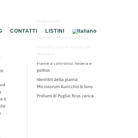
Product List
G
CONTATTI
LISTINI
Identikit della pianta: stipa
Piante&Caldo: le varietà più
resistenti
i
Piante a confronto: hedera e
pothos
to
Identikit della pianta:
Sud
Microsorum Auricchio & Sons
a
Profumi di Puglia: ficus carica
ra e
glie
a