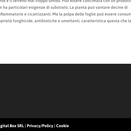
arse e il terreno mai troppo umido. Può essere concimata con un prodott
on ha particolari esigenze di substrato. La pianta può vantare decine di
infiammatorie e cicatrizzanti. Ma la polpa delle foglie può essere consu
oprietà funghicide, antibiotiche e umettanti, caratteristica questa che l
gital Box SRL
|
Privacy/Policy
|
Cookie