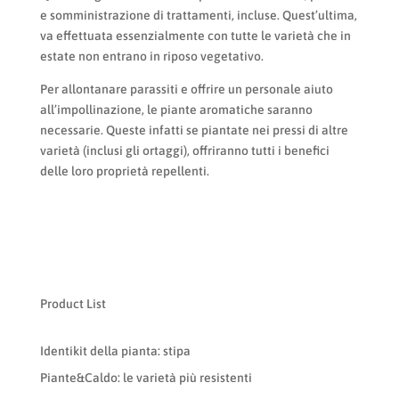
e somministrazione di trattamenti, incluse. Quest’ultima,
va effettuata essenzialmente con tutte le varietà che in
estate non entrano in riposo vegetativo.
Per allontanare parassiti e offrire un personale aiuto
all’impollinazione, le piante aromatiche saranno
necessarie. Queste infatti se piantate nei pressi di altre
varietà (inclusi gli ortaggi), offriranno tutti i benefici
delle loro proprietà repellenti.
Product List
Identikit della pianta: stipa
Piante&Caldo: le varietà più resistenti