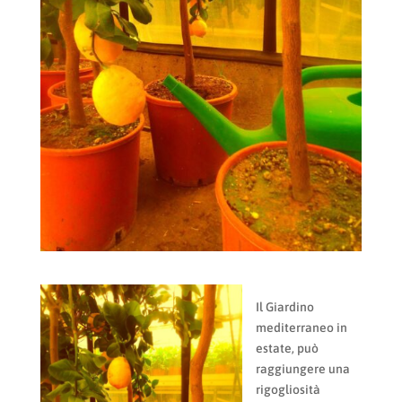
Il Giardino
mediterraneo in
estate, può
raggiungere una
rigogliosità