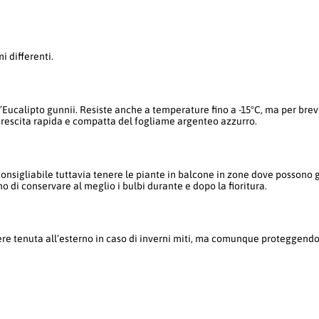
i differenti.
l’Eucalipto gunnii. Resiste anche a temperature fino a -15°C, ma per brev
crescita rapida e compatta del fogliame argenteo azzurro.
onsigliabile tuttavia tenere le piante in balcone in zone dove possono go
o di conservare al meglio i bulbi durante e dopo la fioritura.
e tenuta all’esterno in caso di inverni miti, ma comunque proteggendo le