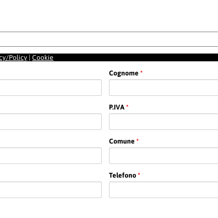
cy/Policy
|
Cookie
Cognome
*
P.IVA
*
Comune
*
Telefono
*