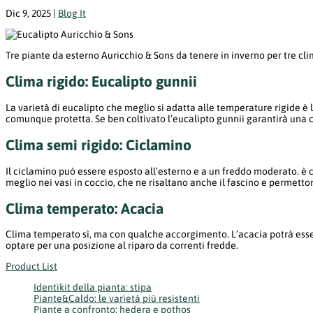
Dic 9, 2025
|
Blog It
Tre piante da esterno Auricchio & Sons da tenere in inverno per tre clim
Clima rigido: Eucalipto gunnii
La varietà di eucalipto che meglio si adatta alle temperature rigide è 
comunque protetta. Se ben coltivato l’eucalipto gunnii garantirà una 
Clima semi rigido: Ciclamino
Il ciclamino può essere esposto all’esterno e a un freddo moderato. è c
meglio nei vasi in coccio, che ne risaltano anche il fascino e permetton
Clima temperato: Acacia
Clima temperato sì, ma con qualche accorgimento. L’acacia potrà esser
optare per una posizione al riparo da correnti fredde.
Product List
Identikit della pianta: stipa
Piante&Caldo: le varietà più resistenti
Piante a confronto: hedera e pothos