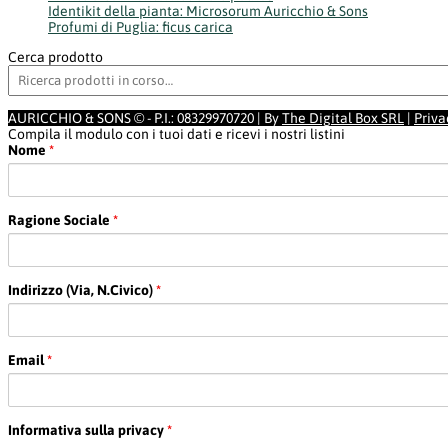
Identikit della pianta: Microsorum Auricchio & Sons
Profumi di Puglia: ficus carica
Cerca prodotto
AURICCHIO & SONS © - P.I.: 08329970720 | By
The Digital Box SRL
|
Priva
Compila il modulo con i tuoi dati e ricevi i nostri listini
Nome
*
Ragione Sociale
*
Indirizzo (Via, N.Civico)
*
Email
*
Informativa sulla privacy
*