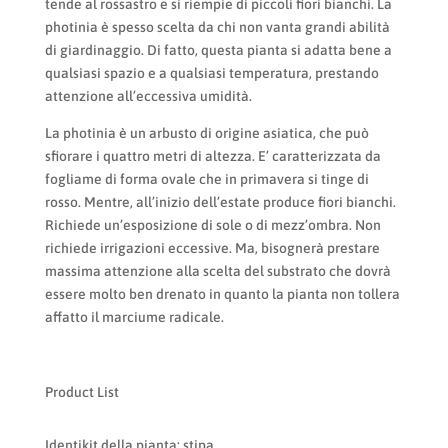
tende al rossastro e si riempie di piccoli fiori bianchi. La
photinia è spesso scelta da chi non vanta grandi abilità
di giardinaggio. Di fatto, questa pianta si adatta bene a
qualsiasi spazio e a qualsiasi temperatura, prestando
attenzione all’eccessiva umidità.
La photinia è un arbusto di origine asiatica, che può
sfiorare i quattro metri di altezza. E’ caratterizzata da
fogliame di forma ovale che in primavera si tinge di
rosso. Mentre, all’inizio dell’estate produce fiori bianchi.
Richiede un’esposizione di sole o di mezz’ombra. Non
richiede irrigazioni eccessive. Ma, bisognerà prestare
massima attenzione alla scelta del substrato che dovrà
essere molto ben drenato in quanto la pianta non tollera
affatto il marciume radicale.
Product List
Identikit della pianta: stipa