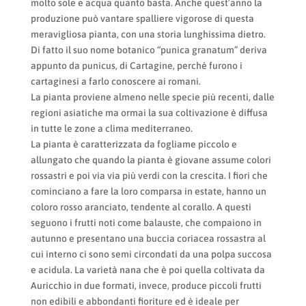
molto sole e acqua quanto basta. Anche quest’anno la
produzione può vantare spalliere vigorose di questa
meravigliosa pianta, con una storia lunghissima dietro.
Di fatto il suo nome botanico “punica granatum” deriva
appunto da punicus, di Cartagine, perché furono i
cartaginesi a farlo conoscere ai romani.
La pianta proviene almeno nelle specie più recenti, dalle
regioni asiatiche ma ormai la sua coltivazione è diffusa
in tutte le zone a clima mediterraneo.
La pianta è caratterizzata da fogliame piccolo e
allungato che quando la pianta è giovane assume colori
rossastri e poi via via più verdi con la crescita. I fiori che
cominciano a fare la loro comparsa in estate, hanno un
coloro rosso aranciato, tendente al corallo. A questi
seguono i frutti noti come balauste, che compaiono in
autunno e presentano una buccia coriacea rossastra al
cui interno ci sono semi circondati da una polpa succosa
e acidula. La varietà nana che è poi quella coltivata da
Auricchio in due formati, invece, produce piccoli frutti
non edibili e abbondanti fioriture ed è ideale per