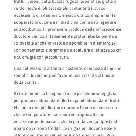
frutti, i limoni, dalla buccia rugosa, aromatica, gialla o
verde, ricchi di oli essenziali, contenenti il succo
ricchissimo di vitamina C e acido citrico, ampiamente
adoperato in cucina e in medicina come astringente e
antiscorbutico. In primavera produce delle infiorescenze
di colore bianco, intensamente profumate. La pianta è
coltivabile anche in vaso; è disponibile in diametro 17
con portamento a piramide o a spalliera di altezza 55 cm
e 50 cm, già con piccoli frutti.
Una coltivazione attenta e costante, composta da poche
semplici tecniche, può favorire una crescita ottimale
della pianta.
Il citrus limon ha bisogno di un’esposizione soleggiata
per produrre abbondanti fiori e quindi abbondanti frutti.
Ma, per avere più fioriture durante l’anno è necessario
che le temperature non siano ne troppo alte, ne
eccessivamente basse e che la pianta venga riposta al
riparo da correnti fredde. Le irrigazioni devono essere
attente; ne troppo abbondanti, ne troppo scarse. Può