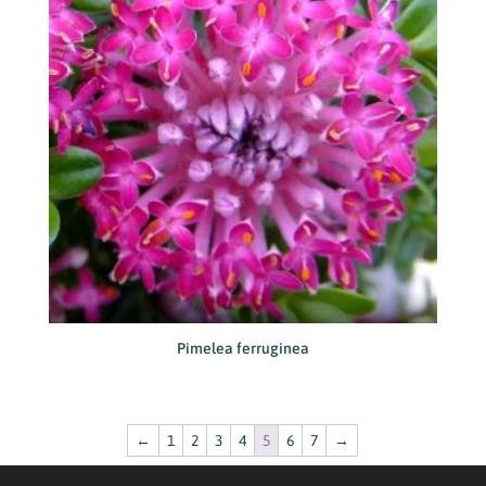
Pimelea ferruginea
←
1
2
3
4
5
6
7
→